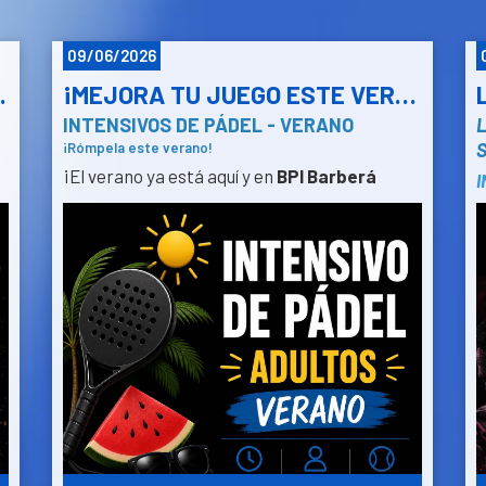
09/06/2026
 SEPTIEMBRE-OCTUBRE
¡MEJORA TU JUEGO ESTE VERANO! INTENSIVOS DE PÁDEL PARA ADULTOS EN BPI
INTENSIVOS DE PÁDEL - VERANO
L
¡Rómpela este verano!
¡El verano ya está aquí y en
BPI Barberá
I
Pàdel Indoor
queremos que sigas
J
disfrutando del mejor pádel a cubierto!
ar
Te presentamos nuestros nuevos
Intensivos
de Verano para Adultos
. Una oportunidad
a
perfecta para perfeccionar tu técnica,
mantenerte en forma y disfrutar de clases
dinámicas en grupos organizados por niveles.
El verano es la época perfecta para
¿
desconectar, pero también
el mejor
v
momento para dar el salto de nivel que tu
P
juego necesita
.
B
Mientras otros descansan, tú puedes