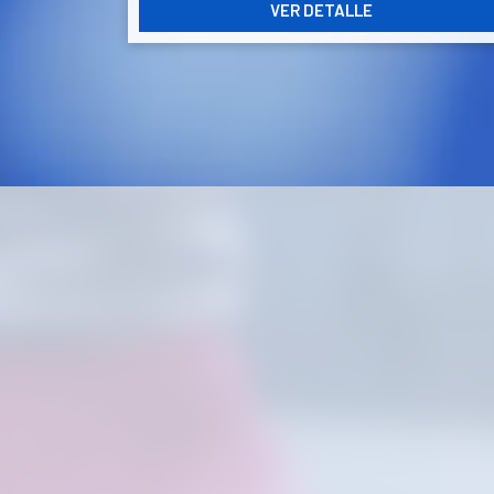
Un partido semanal
VER DETALLE
ER
Duración de la liga:
2 meses -
3 Y 4
INICIO MARTES 1 de SEPTIEMBRE 2026
Horario de juego
idad y
De lunes a viernes, de
17:00 h a 00:00 h
Fase final y premios
Los campeones recibirán una
sudadera
oficial del club
.
TODA LA COMPETICIÓN EN TU MÓVIL
Con la
App Barberà Padel Indoor
podrás:
DE
Consultar el calendario de tus partidos.
Seguir toda la competición desde tu agenda.
Ver tu clasificación y ranking en tiempo real
Consultar resultados y seguir toda la fase
final.
MUCHO MÁS QUE UNA LIGA
La Liga BPI no es solo una competición.
Es una oportunidad para jugar cada semana,