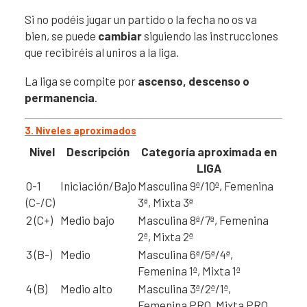
Si no podéis jugar un partido o la fecha no os va
bien, se puede
cambiar
siguiendo las instrucciones
que recibiréis al uniros a la liga.
La liga se compite por
ascenso, descenso o
permanencia
.
3. Niveles aproximados
Nivel
Descripción
Categoría aproximada en
LIGA
0-1
Iniciación/Bajo
Masculina 9ª/10ª, Femenina
(C-/C)
3ª, Mixta 3ª
2 (C+)
Medio bajo
Masculina 8ª/7ª, Femenina
2ª, Mixta 2ª
3 (B-)
Medio
Masculina 6ª/5ª/4ª,
Femenina 1ª, Mixta 1ª
4 (B)
Medio alto
Masculina 3ª/2ª/1ª,
Femenina PRO, Mixta PRO