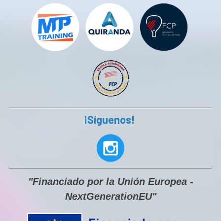
¡LAS PLAZAS SON LIMITADAS!
Cada edición completamos los grupos
rápidamente, así que no esperes al último
momento para reservar la tuya.
No dejes que te lo cuenten. Vive la Liga BPI desde
dentro.
RESERVA YA TU PLAZA
¡Síguenos!
Juega. Compite. Mejora. Disfruta.
¡Te esperamos en la Liga BPI Septiembre-
"Financiado por la Unión Europea -
Octubre!
NextGenerationEU"