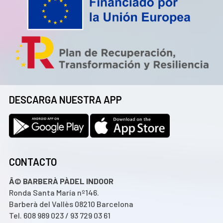
75 ediciones
|
+460 parejas
participantes
|
Miles de partidos
disputados
|
Una de las ligas amateur de
¡
referencia
p
r
d
INSCRIPCIÓN:
Para participar, solo tienes
que rellenar el formulario:
¡
DESCARGA NUESTRA APP
E
P
CONTACTO
R
Â© BARBERÀ PÀDEL INDOOR
T
Ronda Santa María nº146.
Barberà del Vallès 08210 Barcelona
Tel. 608 989 023 / 93 729 03 61