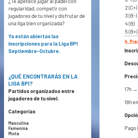
¿Te apetece jugar al pádel con
2 (C+)
regularidad, competir con
3 (B-)
jugadores de tu nivel y disfrutar de
una liga bien organizada?
4 (B)
5 (B+)
Ya están abiertas las
4. Pre
inscripciones para la Liga BPI
Inscri
Septiembre-Octubre.
Descu
Preci
¿QUÉ ENCONTRARÁS EN LA
LIGA BPI?
17h →
Partidos organizados entre
jugadores de tu nivel.
18h e
Categorías
Opció
Masculina
Pago 
Femenina
Mixta