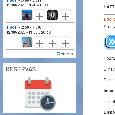
-
(3,09 - 5,09)
12/08/2026
-
9:30
a
11:00
HAZT
1. Sol
Si est
Pádel
-
(2,50 - 4,50)
12/08/2026
-
19:00
a
20:30
Ver más
Podré
RESERVAS
Si hay
Si no 
Impor
Las p
Dispo