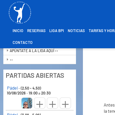
INICIO
RESERVAS
LIGA BPI
NOTICIAS
TARIFAS Y HO
INFO LIGA
CONTACTO
APÚNTATE A LA LIGA AQUÍ ››
››
PARTIDAS ABIERTAS
Pádel
-
(2,50 - 4,50)
10/08/2026
-
19:00
a
20:30
Antes 
la ten
Pádel