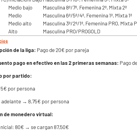
Medio bajo
Masculina 8ª/7ª, Femenina 2ª, Mixta 2ª
Medio
Masculina 6ª/5ª/4ª, Femenina 1ª, Mixta 1ª
Medio alto
Masculina 3ª/2ª/1ª, Femenina PRO, Mixta 
Alto
Masculina PRO/PROGOLD
cios
pción de la liga:
Pago de 20€ por pareja
ento pago en efectivo en las 2 primeras semanas:
Pago de
o por partido:
 5€ por persona
n adelante → 8,75€ por persona
n de monedero virtual:
inicial: 80€ → se cargan 87,50€