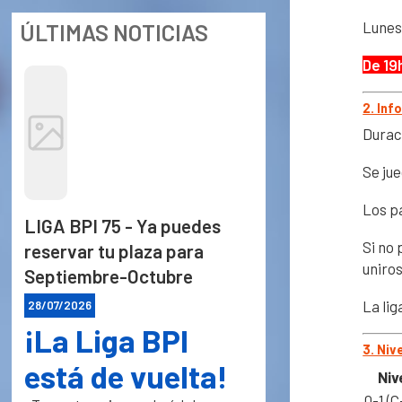
Lunes
ÚLTIMAS NOTICIAS
De 19
2. Inf
Durac
Se ju
Los p
LIGA BPI 75 - Ya puedes
Si no 
reservar tu plaza para
uniros 
Septiembre-Octubre
La li
28/07/2026
¡La Liga BPI
3. Ni
está de vuelta!
Niv
0-1 (C