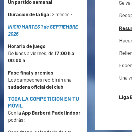
Un partido semanal
Se va
Duración de la liga:
2 meses -
Recep
INICIO MARTES 1 de SEPTIEMBRE
Resu
2026
Hacer 
Horario de juego
Relle
De lunes a viernes, de
17:00 h a
00:00 h
Esper
Fase final y premios
Una v
Los campeones recibirán una
sudadera oficial del club
.
Liga 
TODA LA COMPETICIÓN EN TU
MÓVIL
Con la
App Barberà Padel Indoor
podrás: