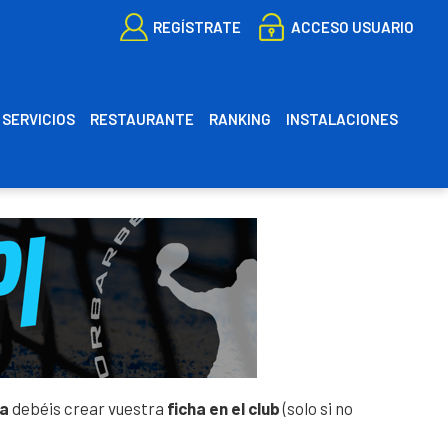
REGÍSTRATE
ACCESO USUARIO
SERVICIOS
RESTAURANTE
RANKING
INSTALACIONES
ES
CA
ja
debéis crear vuestra
ficha en el club
(solo si no