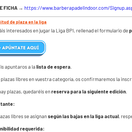
E FICHA
→
https://www.barberapadelindoor.com/Signup.as
icitud de plaza en la liga
áis interesados en jugar la Liga BPI, rellenad el formulario de
p
is apuntaros a la
lista de espera
.
 plazas libres en vuestra categoría, os confirmaremos la inscr
hay plazas, quedaréis en
reserva para la siguiente edición
.
tante:
lazas libres se asignan
según las bajas en la liga actual
, res
nibilidad requerida: