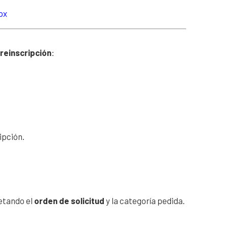
px
reinscripción
:
ipción.
petando el
orden de solicitud
y la categoría pedida.