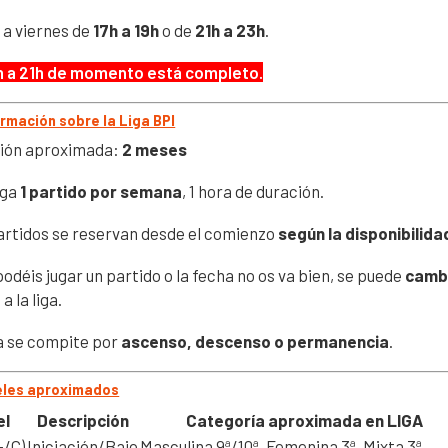
 a viernes de
17h a 19h
o de
21h a 23h
.
h a 21h de momento está completo
.
ormación sobre la Liga BPI
ión aproximada:
2 meses
ega
1 partido por semana
, 1 hora de duración.
artidos se reservan desde el comienzo
según la disponibilida
podéis jugar un partido o la fecha no os va bien, se puede
camb
a la liga.
ga se compite por
ascenso, descenso o permanencia
.
veles aproximados
el
Descripción
Categoría aproximada en LIGA
-/C)
Iniciación/Bajo
Masculina 9ª/10ª, Femenina 3ª, Mixta 3ª