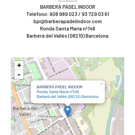
BARBERÀ PÀDEL INDOOR
Teléfono:
608 989 023 / 93 729 03 61
bpi@barberapadelindoor.com
Ronda Santa María nº146
Barberà del Vallès (08210) Barcelona
+
-
×
BARBERÀ PÀDEL INDOOR
Ronda Santa María nº146
Barberà del Vallès (08210) Barcelona