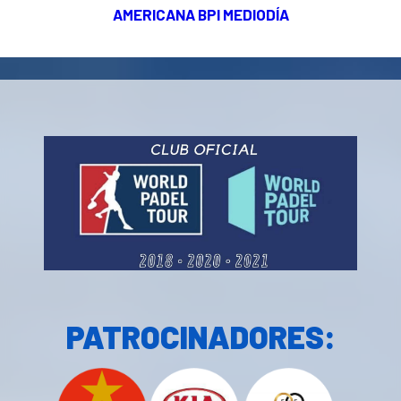
AMERICANA BPI MEDIODÍA
PATROCINADORES: