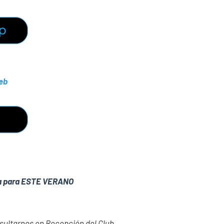
eb
iva para ESTE VERANO
sultarnos en Recepción del Club