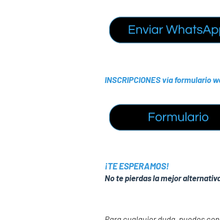
INSCRIPCIONES vía formulario w
¡TE ESPERAMOS!
No te pierdas la mejor alternat
Para cualquier duda, puedes con