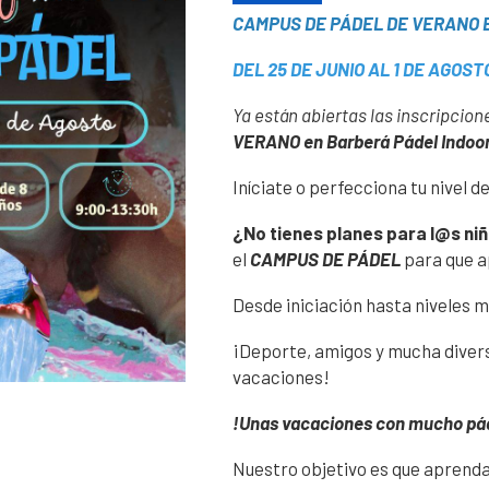
CAMPUS DE PÁDEL DE VERANO B
DEL 25 DE JUNIO AL 1 DE AGOSTO
Ya están abiertas las inscripcion
VERANO en Barberá Pádel Indoo
Iníciate o perfecciona tu nivel d
¿No tienes planes para l@s ni
el
CAMPUS DE PÁDEL
para que ap
Desde iniciación hasta niveles 
¡Deporte, amigos y mucha divers
vacaciones!
!Unas vacaciones con mucho páde
Nuestro objetivo es que aprenda