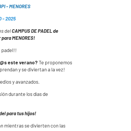
PI - MENORES
 - 2025
es del
CAMPUS DE PADEL de
r para MENORES!
e padel!!
ñ@s este verano?
Te proponemos
rendan y se diviertan a la vez!
medios y avanzados.
ión durante los días de
l para tus hijos!
n mientras se divierten con las