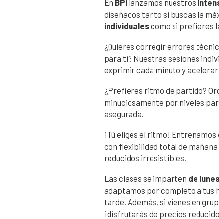
En
BPI
lanzamos nuestros
Inten
diseñados tanto si buscas la má
individuales
como si prefieres l
¿Quieres corregir errores técni
para ti? Nuestras sesiones indi
exprimir cada minuto y acelerar
¿Prefieres ritmo de partido? O
minuciosamente por niveles para
asegurada.
¡Tú eliges el ritmo! Entrenamos
con flexibilidad total de mañana
reducidos irresistibles.
Las clases se imparten
de lunes
adaptamos por completo a tus h
tarde. Además, si vienes en gru
¡disfrutarás de precios reducid