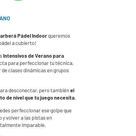
RANO
Barberá Pàdel Indoor
queremos
pádel a cubierto!
os
Intensivos de Verano para
cta para perfeccionar tu técnica,
 de clases dinámicas en grupos
 para desconectar, pero también
el
o de nivel que tu juego necesita
.
uedes perfeccionar ese golpe que
 y volver a las pistas en
otalmente imparable.