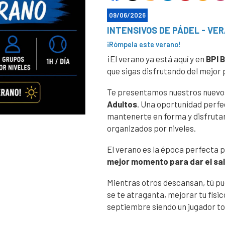
09/06/2026
INTENSIVOS DE PÁDEL - VE
¡Rómpela este verano!
¡El verano ya está aquí y en
BPI 
que sigas disfrutando del mejor 
Te presentamos nuestros nuev
Adultos
. Una oportunidad perfe
mantenerte en forma y disfrutar
organizados por niveles.
El verano es la época perfecta
mejor momento para dar el salt
Mientras otros descansan, tú p
se te atraganta, mejorar tu físico
septiembre siendo un jugador t