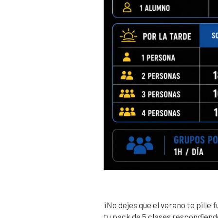
¡No dejes que el verano te pille 
tu pack de 5 clases respondiend