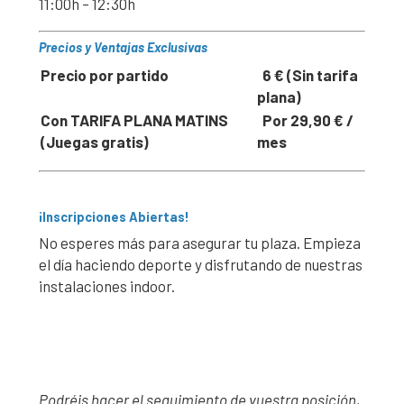
11:00h – 12:30h
Precios y Ventajas Exclusivas
Precio por partido
6 € (Sin tarifa
plana)
Con TARIFA PLANA MATINS
Por 29,90 € /
(Juegas gratis)
mes
¡Inscripciones Abiertas!
No esperes más para asegurar tu plaza. Empieza
el día haciendo deporte y disfrutando de nuestras
instalaciones indoor.
Podréis hacer el seguimiento de vuestra posición,