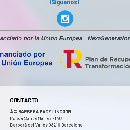
¡Síguenos!
nanciado por la Unión Europea - NextGeneratio
CONTACTO
Â© BARBERÀ PÀDEL INDOOR
Ronda Santa María nº146.
Barberà del Vallès 08210 Barcelona